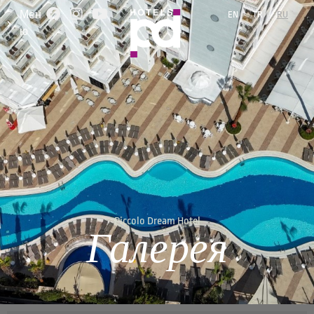
EN
TR
RU
Мен
ю
Piccolo Dream Hotel
Галерея